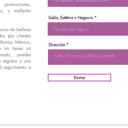
 promociones,
s, y múltiples
Salón, Estética o Negocio
ocios de belleza
ados por clientes
ifornia, México,
Dirección
n no tienes un
gnado, puedes
te registro y uno
rá seguimiento a
Enviar